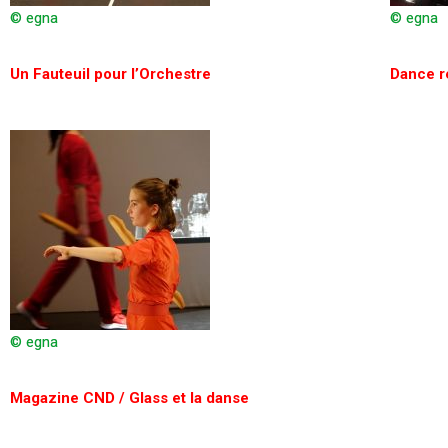
© egna
© egna
Un Fauteuil pour l’O
rchestre
Dance r
© egna
Magazine CND
/ Glass et la danse