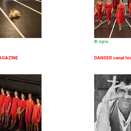
© egna
AGAZINE
DANSER canal his