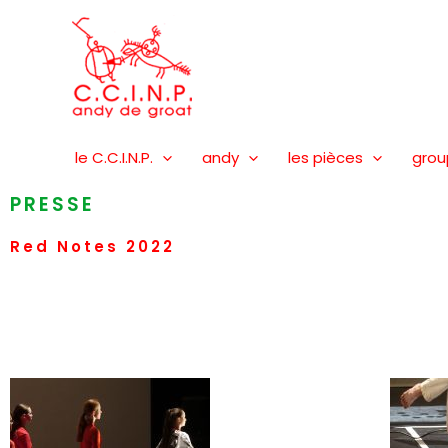
Aller
au
contenu
le C.C.I.N.P.
andy
les pièces
grou
PRESSE
Red Notes 2022