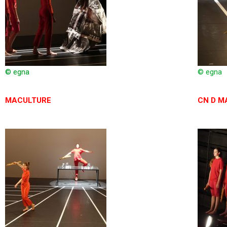
© egna
© egna
MACULTURE
CN D M